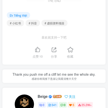
THE END
Tiếng Việt
# 小红书
# 抖音
# 虚拟资料项目
喜欢就支持一下吧
点赞
10
分享
收藏
Thank you push me off a cliff let me see the whole sky.
感谢你将我推下悬崖让我看清整片天空
Beige
关注
0
541
0
5
25.2W+