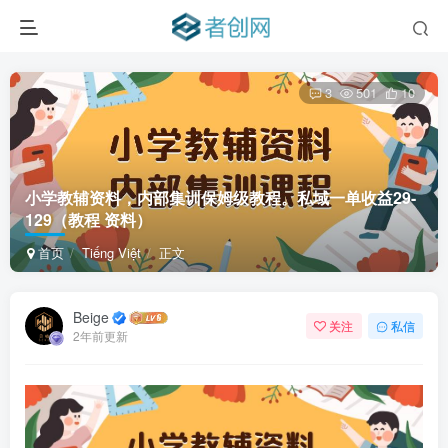
3
501
10
小学教辅资料，内部集训保姆级教程。私域一单收益29-
129（教程 资料）
首页
Tiếng Việt
正文
Beige
关注
私信
2年前更新