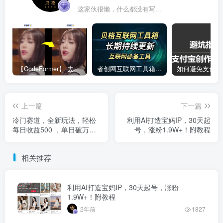
这家伙很懒，什么都没有写...
【CodeFormer】 去马赛克神器
者创网互联网工具箱合集
上一篇
下一篇
冷门赛道，全新玩法，轻松
利用AI打造宝妈IP，30天起
每日收益500 ，单日破万播
号，涨粉1.9W+！附教程
放，小白也能无脑操作
相关推荐
利用AI打造宝妈IP，30天起号，涨粉
1.9W+！附教程
2年前
1827