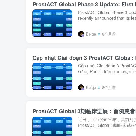
ProstACT Global Phase 3 Update: First 
ProstACT Global Phase 3 Updat
recently announced that its l
Beige
8个月前
Cập nhật Giai đoạn 3 ProstACT Global: 
Cập nhật Giai đoạn 3 ProstACT
sơ bộ Part 1 được xác nhậnTel
Beige
8个月前
ProstACT Global 3期临床进展：首例
近日，Telix公司宣布，其前列腺癌核
ProstACT Global 