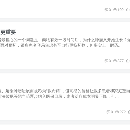
0
102
目更重要
者最担心的一个问题是：药物有效一段时间后，为什么肿瘤又开始生长？
。面对耐药，很多患者容易焦虑甚至自行更换药物，但事实上，耐药...
0
377
？
、延缓肿瘤进展而被称为“救命药”，但高昂的价格让很多患者和家庭望
法替尼等靶向药逐步纳入医保目录，患者治疗成本明显下降，引...
0
272