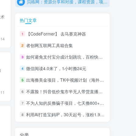
贝格网：资源分享和对接，课程资源，项目资源，工具资源以及网创平台资源
贝格研习站：互联网创业项目，课程学习和应用工具
技术
热门文章
【CodeFormer】 去马赛克神器
1
14
者创网互联网工具箱合集
2
如何避免支付宝分成计划跳坑，百粉快速突破，作品要求解析！一文解答！
3
微信阅读4.0来了，1小时撸24元
4
加
出海撸美金项目，TK中视频计划（海外版抖音）
5
不露脸！抖音低价鬼市半无人带货直播，月赚10W+
6
11
不为人知的反撸骗子项目，七天撸800+（附免费项目资料）
7
利用AI打造宝妈IP，30天起号，涨粉1.9W+！附教程
8
、
分类