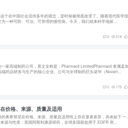
—这个在中国社会流传多年的观念，是时候被彻底改变了。随着现代医学
为一种可防、可治、可管理的慢性病。今天，我们就来科学地探...
0
218
端制药公司，英文全称是：Pharmacil LimitedPharmacil 隶属孟
专注高端药品研发与生产的核心企业。公司与全球制药巨头诺华（Novart...
0
175
尼在价格、来源、质量及适用
峰的奥希替尼在价格、来源、质量及适用性上存在显著差异，具体如下 一
so）来源与性质：英国阿斯利康原研药，全球多国获批用于 EGFR 突...