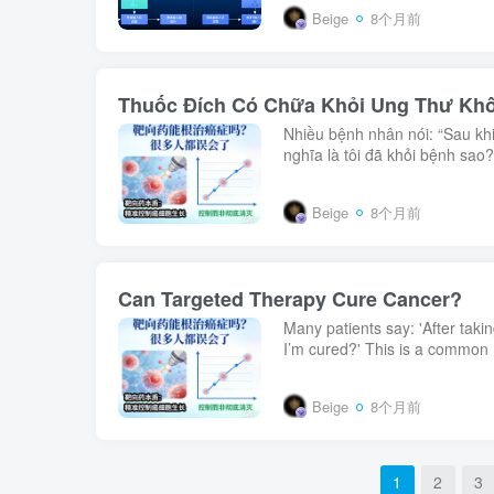
Beige
8个月前
Thuốc Đích Có Chữa Khỏi Ung Thư Kh
Nhiều bệnh nhân nói: “Sau khi
nghĩa là tôi đã khỏi bệnh sao?
Beige
8个月前
Can Targeted Therapy Cure Cancer?
Many patients say: 'After taki
I’m cured?' This is a common
Beige
8个月前
1
2
3