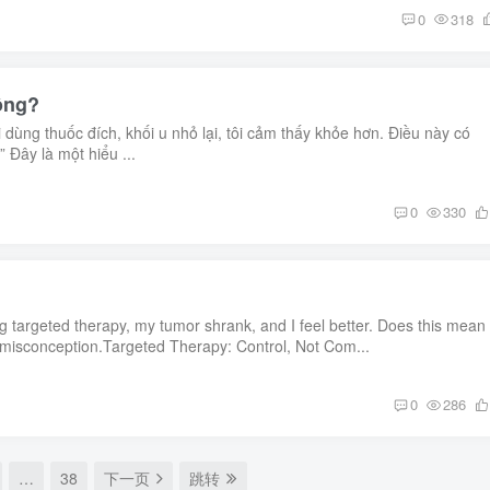
0
318
ông?
 dùng thuốc đích, khối u nhỏ lại, tôi cảm thấy khỏe hơn. Điều này có
” Đây là một hiểu ...
0
330
ng targeted therapy, my tumor shrank, and I feel better. Does this mean
 misconception.Targeted Therapy: Control, Not Com...
0
286
…
38
下一页
跳转