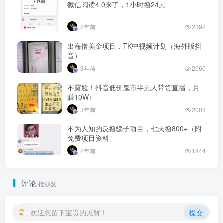
微信阅读4.0来了，1小时撸24元
2年前
2392
出海撸美金项目，TK中视频计划（海外版抖
音）
3年前
2060
不露脸！抖音低价鬼市半无人带货直播，月
赚10W+
3年前
2003
不为人知的反撸骗子项目，七天撸800+（附
免费项目资料）
2年前
1844
评论
抢沙发
欢迎您留下宝贵的见解！
提交