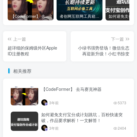
【CodeFormer】 去马赛克神器
者创网互联网工具箱合集
上一篇
下一篇
超详细的保姆级外区Apple
小绿书强势登场！微信生态
ID注册教程
再迎新升级！小红书惊变
相关推荐
【CodeFormer】 去马赛克神器
3年前
5373
如何避免支付宝分成计划跳坑，百粉快速突
破，作品要求解析！一文解答！
3年前
2404