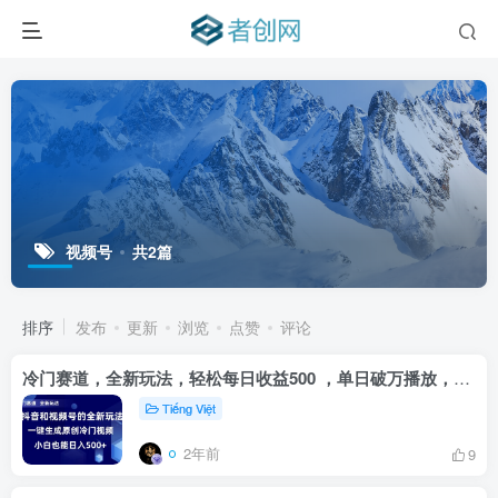
视频号
共2篇
排序
发布
更新
浏览
点赞
评论
冷门赛道，全新玩法，轻松每日收益500 ，单日破万播放，小白也能无脑操作
Tiếng Việt
2年前
9