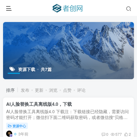
资源下载
共7篇
排序
发布
更新
浏览
点赞
评论
AI人脸替换工具离线版4.0，下载
AI人脸替换工具离线版4.0 下载注：下载链接已经隐藏，需要访问
密码才能打开；微信扫下面二维码获取密码，或者微信搜“贝格卡
密小程序”获取打开密码；需要看完30秒广告，密码才出现；如果
资源中心
打不开...
3年前
0
577
2