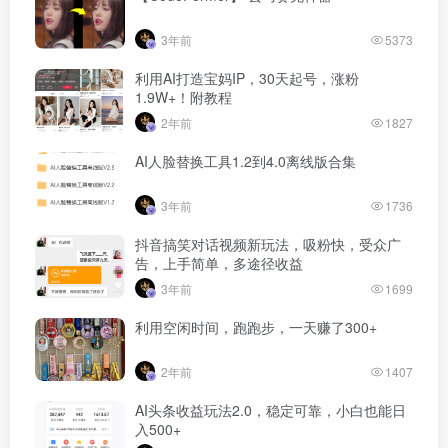
3年前
5373
利用AI打造宝妈IP，30天起号，涨粉
1.9W+！附教程
2年前
1827
AI人脸替换工具1.2到4.0离线版合集
3年前
1736
抖音搞笑对话视频新玩法，吸粉快，受众广
告，上手简单，多途径收益
3年前
1699
利用空闲时间，跑跑步，一天赚了300+
2年前
1407
AI头条收益玩法2.0，稳定可靠，小白也能日
入500+