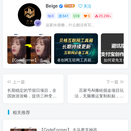
Beige
关注
0
541
0
5
25.2W+
这家伙很懒，什么都没有写...
【CodeFormer】 去马赛克神器
者创网互联网工具箱合集
上一篇
下一篇
长期稳定的节假日项目，全
百家号AI搬砖掘金项目玩
国旅游攻略，提供三种变现
法，无脑搬运复制粘贴，可
方式，并且还能矩阵
批量操作，单日收益800
相关推荐
【CodeFormer】 去马赛克神器