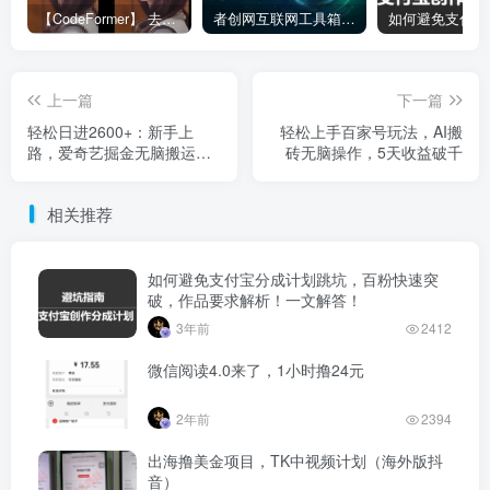
【CodeFormer】 去马赛克神器
者创网互联网工具箱合集
上一篇
下一篇
轻松日进2600+：新手上
轻松上手百家号玩法，AI搬
路，爱奇艺掘金无脑搬运，
砖无脑操作，5天收益破千
附送详细教程与搬运工具"
相关推荐
如何避免支付宝分成计划跳坑，百粉快速突
破，作品要求解析！一文解答！
3年前
2412
微信阅读4.0来了，1小时撸24元
2年前
2394
出海撸美金项目，TK中视频计划（海外版抖
音）