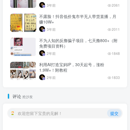
3年前
2061
不露脸！抖音低价鬼市半无人带货直播，月
赚10W+
3年前
2011
不为人知的反撸骗子项目，七天撸800+（附
免费项目资料）
2年前
1848
利用AI打造宝妈IP，30天起号，涨粉
1.9W+！附教程
2年前
1833
评论
抢沙发
欢迎您留下宝贵的见解！
提交