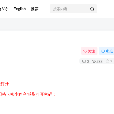
g Việt
English
推荐
关注
私信
0
283
7
能打开；
贝格卡密小程序”获取打开密码；