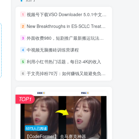
视频号下载VSO Downloader 5.0.1中文版(可用）
1
New Breakthroughs in ES-SCLC Treatment: A Multi-Perspective Insight
2
外面收费980，短剧推广最新搬运玩法，几分钟一个作品，日入1000
3
中视频无脑搬砖训练营课程
4
利用小红书热门话题，每日2-4K的收入
5
于文亮掉粉70万：如何赚钱又能避免负面口诛笔伐？
6
TOP1
5373人已阅读
【CodeFormer】 去马赛克神器