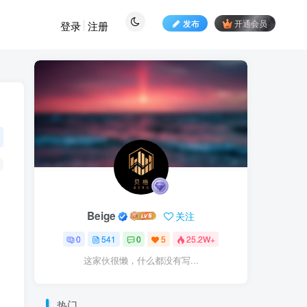
发布
开通会员
登录
注册
Beige
关注
0
541
0
5
25.2W+
这家伙很懒，什么都没有写...
热门