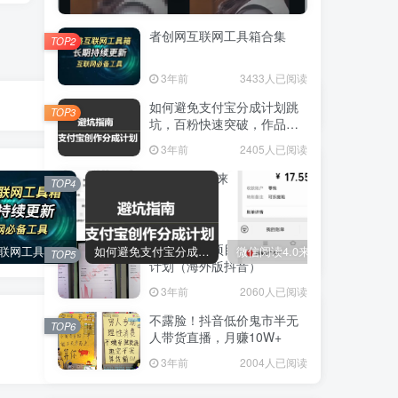
者创网互联网工具箱合集
TOP2
3年前
3433人已阅读
如何避免支付宝分成计划跳
TOP3
坑，百粉快速突破，作品要
求解析！一文解答！
3年前
2405人已阅读
微信阅读4.0来了，1小时撸
TOP4
24元
2年前
2393人已阅读
出海撸美金项目，TK中视频
者创网互联网工具箱合集
如何避免支付宝分成计划跳坑，百粉快速突破，作品要求解析！一文解答！
微信阅读4.0来了，1小时撸24元
TOP5
计划（海外版抖音）
3年前
2060人已阅读
下一篇
不露脸！抖音低价鬼市半无
TOP6
人带货直播，月赚10W+
中视频资料领取
3年前
2004人已阅读