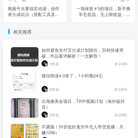
视频号夫妻搞笑动漫，创作
一项保底￥5的项目，新手撸
者分成玩法（搭配工具及教
羊毛首选，无上限收益，支
程）
持矩阵扩展
相关推荐
如何避免支付宝分成计划跳坑，百粉快速突
破，作品要求解析！一文解答！
3年前
2409
微信阅读4.0来了，1小时撸24元
2年前
2394
出海撸美金项目，TK中视频计划（海外版抖
音）
3年前
2060
不露脸！抖音低价鬼市半无人带货直播，月
赚10W+