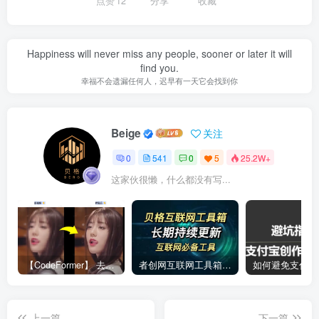
点赞
12
分享
收藏
Happiness will never miss any people, sooner or later it will
find you.
幸福不会遗漏任何人，迟早有一天它会找到你
Beige
关注
0
541
0
5
25.2W+
这家伙很懒，什么都没有写...
【CodeFormer】 去马赛克神器
者创网互联网工具箱合集
上一篇
下一篇