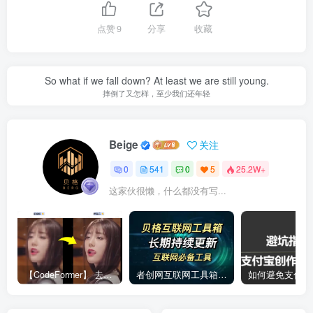
点赞
9
分享
收藏
So what if we fall down? At least we are still young.
摔倒了又怎样，至少我们还年轻
Beige
关注
0
541
0
5
25.2W+
这家伙很懒，什么都没有写...
【CodeFormer】 去马赛克神器
者创网互联网工具箱合集