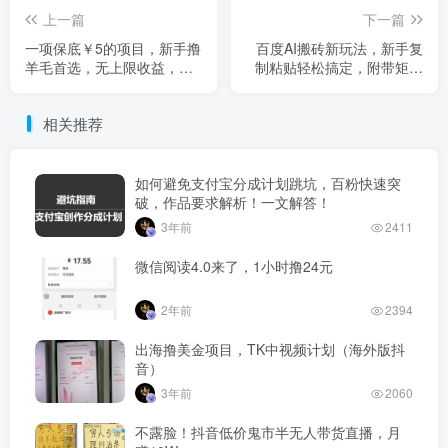
上一篇
下一篇
一项保底￥5的项目，新手撸
百度AI搬砖新玩法，新手复
羊毛首选，无上限收益，支
制粘贴轻松搞定，附带矩阵
持矩阵扩展
操作技巧（内含实操视频教
学）
相关推荐
如何避免支付宝分成计划跳坑，百粉快速突
破，作品要求解析！一文解答！
3年前
2411
微信阅读4.0来了，1小时撸24元
2年前
2394
出海撸美金项目，TK中视频计划（海外版抖
音）
3年前
2060
不露脸！抖音低价鬼市半无人带货直播，月