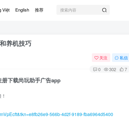
g Việt
English
推荐
和养机技巧
关注
私信
0
302
7
册下载尚玩助手广告app
接！
y=klfmVpEcft&tkn=e8fb26e9-566b-4d2f-9189-fba6964d5400