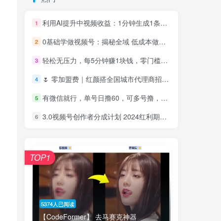
利用AI提升中视频收益：1分钟生成1条高质量原创，有用户生成一条视频赚取600+
1
0基础学做视频号：揭秘全域 低成本做流量 核心方法 快速出爆款 轻松变现
2
轻松无压力，每5分钟赚1块钱，零门槛零成本，可批量操作
3
🌷 零加盟费｜红颜搭全国城市代理商招募正式启动！
4
有微信就行，单号日撸60，可多号撸，适合新手
5
3.0视频号创作者分成计划 2024红利期项目 日入1000+
6
TOP1
5374人已阅读
【CodeFormer】 去马赛克神器