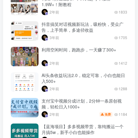
1.9W+！附教程
2年前
1833
抖音搞笑对话视频新玩法，吸粉快，受众广
告，上手简单，多途径收益
3年前
1705
利用空闲时间，跑跑步，一天赚了300+
2年前
1412
AI头条收益玩法2.0，稳定可靠，小白也能日
入500+
2年前
1288
支付宝中视频分成计划，2分钟一条原创视
频，轻松日入1000+
1184
2年前
免费
【蓝海项目】多多视频带货，靠纯搬运一个
月搞5w，新手小白也能操作