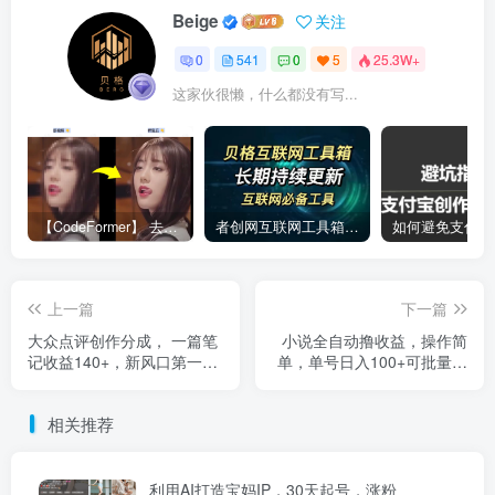
Beige
关注
0
541
0
5
25.3W+
这家伙很懒，什么都没有写...
【CodeFormer】 去马赛克神器
者创网互联网工具箱合集
上一篇
下一篇
大众点评创作分成， 一篇笔
小说全自动撸收益，操作简
记收益140+，新风口第一
单，单号日入100+可批量放
波， 作品制作简单，小白也
大
可上手
相关推荐
利用AI打造宝妈IP，30天起号，涨粉