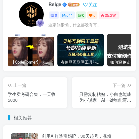
Beige
关注
0
541
0
5
25.2W+
这家伙很懒，什么都没有写...
【CodeFormer】 去马赛克神器
者创网互联网工具箱合集
上一篇
下一篇
学生卖考研合集，一天收
只需复制粘贴，小白也能成
5000
为小说家，AI一键智能写小
说，轻松日入300+
相关推荐
利用AI打造宝妈IP，30天起号，涨粉