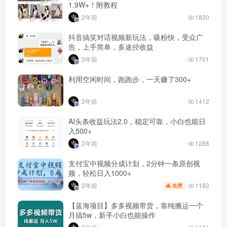
1.9W+！附教程
2年前
1830
抖音搞笑对话视频新玩法，吸粉快，受众广
告，上手简单，多途径收益
3年前
1701
利用空闲时间，跑跑步，一天赚了300+
2年前
1412
AI头条收益玩法2.0，稳定可靠，小白也能日
入500+
2年前
1288
支付宝中视频分成计划，2分钟一条原创视
频，轻松日入1000+
1182
2年前
免费
【蓝海项目】多多视频带货，靠纯搬运一个
月搞5w，新手小白也能操作