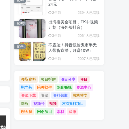
TOP4
24元
2年前
2394人已阅读
出海撸美金项目，TK中视频
TOP5
计划（海外版抖音）
3年前
2061人已阅读
不露脸！抖音低价鬼市半无
TOP6
人带货直播，月赚10W+
3年前
2007人已阅读
领取资料
项目拆解
项目分享
项目
靶向药
陪聊软件
陪聊赚钱
资源中心
资源下载
资源
资料领取
贝格推文
课程
视频号
视频
虚拟资料项目
聊天员
网创项目
素材
碧康