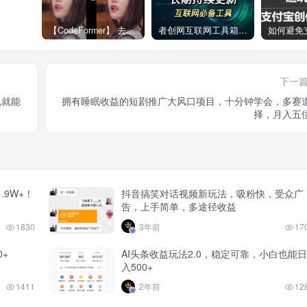
【CodeFormer】 去马赛克神器
者创网互联网工具箱合集
下一
机就能
拥有睡眠收益的短剧推广大风口项目，十分钟学会，多赛
择，月入五
.9W+！
抖音搞笑对话视频新玩法，吸粉快，受众广
告，上手简单，多途径收益
1830
3年前
17
+
AI头条收益玩法2.0，稳定可靠，小白也能日
入500+
1411
2年前
12