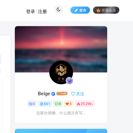
发布
开通会员
登录
注册
Beige
关注
0
541
0
5
25.2W+
这家伙很懒，什么都没有写...