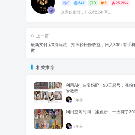
0
541
0
5
25.2W+
这家伙很懒，什么都没有写...
上一篇
最新支付宝0撸玩法，拍照轻松赚收益，日入300+有手
做
相关推荐
利用AI打造宝妈IP，30天起号，涨粉1
附教程
2年前
利用空闲时间，跑跑步，一天赚了300
2年前