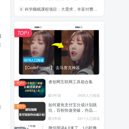
科学睡眠课程项目：大需求，丰富付费人群，单单29.9元起
6
，
TOP1
项
常
5378人已阅读
【CodeFormer】 去马赛克神器
者创网互联网工具箱合集
TOP2
3年前
3435人已阅读
如何避免支付宝分成计划跳
采
TOP3
坑，百粉快速突破，作品要
求解析！一文解答！
3年前
2411人已阅读
微信阅读4.0来了，1小时撸