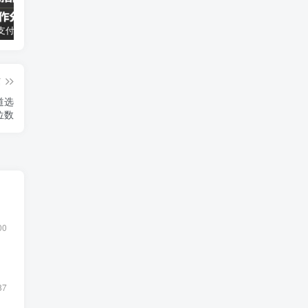
如何避免支付宝分成计划跳坑，百粉快速突破，作品要求解析！一文解答！
微信阅读4.0来了，1小时撸24元
出海撸美金项目，TK中视频计划（海外版抖音）
篇
道选
位数
00
87