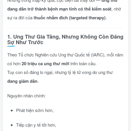
ung thư
đang dần trở thành bệnh mạn tính có thể kiểm soát
, nhờ
sự ra đời của
thuốc nhắm đích (targeted therapy)
.
1. Ung Thư Gia Tăng, Nhưng Không Còn Đáng
Sợ Như Trước
Theo Tổ chức Nghiên cứu Ung thư Quốc tế (IARC), mỗi năm
có hơn
20 triệu ca ung thư mới
trên toàn cầu.
Tuy con số đáng lo ngại, nhưng tỷ lệ tử vong do ung thư
đang giảm dần
.
Nguyên nhân chính:
Phát hiện sớm hơn,
Tiếp cận y tế tốt hơn,