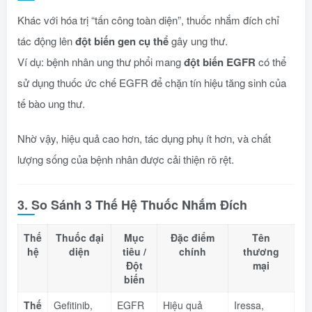
Khác với hóa trị “tấn công toàn diện”, thuốc nhắm đích chỉ
tác động lên
đột biến gen cụ thể
gây ung thư.
Ví dụ: bệnh nhân ung thư phổi mang
đột biến EGFR
có thể
sử dụng thuốc ức chế EGFR để chặn tín hiệu tăng sinh của
tế bào ung thư.
Nhờ vậy, hiệu quả cao hơn, tác dụng phụ ít hơn, và chất
lượng sống của bệnh nhân được cải thiện rõ rệt.
3. So Sánh 3 Thế Hệ Thuốc Nhắm Đích
Thế
Thuốc đại
Mục
Đặc điểm
Tên
hệ
diện
tiêu /
chính
thương
Đột
mại
biến
Thế
Gefitinib,
EGFR
Hiệu quả
Iressa,