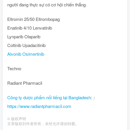
người đang thực sự có cơ hội chiến thắng.
Eltromin 25/50 Eltrombopag
Enatinib 4/10 Lenvatinib
Lynparib Olaparib
Coltinib Upadacitinib
Alvonib Osimertinib
Techno
Radiant Pharmacil
Công ty dược phẩm nổi tiếng tại Bangladesh
:：
https://www.radiantpharmacil.com
©
版权声明
文章版权归作者所有，未经允许请勿转载。