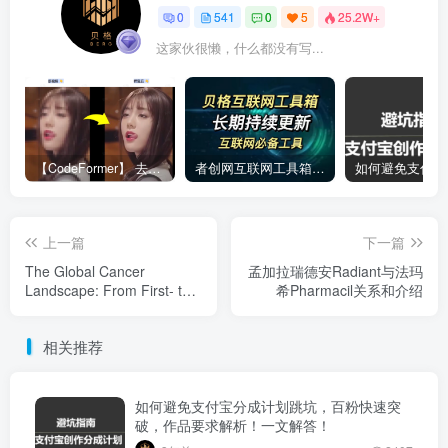
0
541
0
5
25.2W+
这家伙很懒，什么都没有写...
【CodeFormer】 去马赛克神器
者创网互联网工具箱合集
上一篇
下一篇
The Global Cancer
孟加拉瑞德安Radiant与法玛
Landscape: From First- to
希Pharmacil关系和介绍
Third-Generation Targeted
Drugs
相关推荐
如何避免支付宝分成计划跳坑，百粉快速突
破，作品要求解析！一文解答！