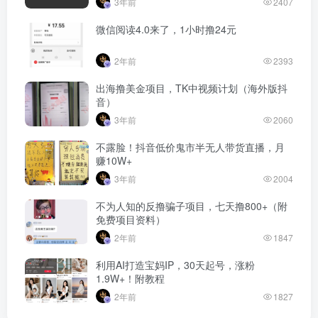
3年前
2407
微信阅读4.0来了，1小时撸24元
2年前
2393
出海撸美金项目，TK中视频计划（海外版抖
音）
3年前
2060
不露脸！抖音低价鬼市半无人带货直播，月
赚10W+
3年前
2004
不为人知的反撸骗子项目，七天撸800+（附
免费项目资料）
2年前
1847
利用AI打造宝妈IP，30天起号，涨粉
1.9W+！附教程
2年前
1827