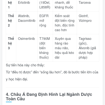
hệ
Erlotinib
(19Del,
nhanh, dễ
Tarceva
1
L858R)
kháng thuốc
Thế
Afatinib,
EGFR
Kiểm soát
Giotrif,
hệ
Dacomitinib
mở
đột biến rộng
Vizimpro
2
rộng
hơn, độc tính
cao hơn
Thế
Osimertinib
T790M
Xuyên qua
Tagrisso
hệ
(đột
hàng rào
(gốc),
3
biến
máu não,
Alvonib (giả
kháng
hiệu quả kéo
dược hợp
thuốc)
dài
pháp)
Sự tiến hóa này cho thấy:
Từ “điều trị được” đến “sống lâu hơn”, đó là bước tiến lớn của
y học hiện đại.
4. Châu Á Đang Định Hình Lại Ngành Dược
Toàn Cầu