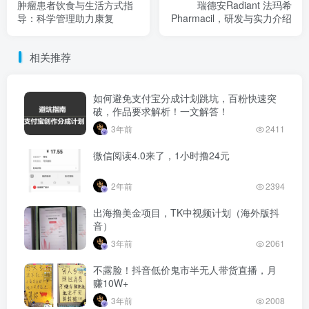
肿瘤患者饮食与生活方式指
瑞德安Radiant 法玛希
导：科学管理助力康复
Pharmacil，研发与实力介绍
相关推荐
如何避免支付宝分成计划跳坑，百粉快速突
破，作品要求解析！一文解答！
3年前
2411
微信阅读4.0来了，1小时撸24元
2年前
2394
出海撸美金项目，TK中视频计划（海外版抖
音）
3年前
2061
不露脸！抖音低价鬼市半无人带货直播，月
赚10W+
3年前
2008