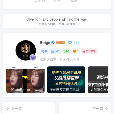
点赞
15
分享
收藏
Give light and people will find the way.
照亮前方的路，路就会被找到
Beige
关注
0
541
0
5
25.2W+
这家伙很懒，什么都没有写...
【CodeFormer】 去马赛克神器
者创网互联网工具箱合集
上一篇
下一篇