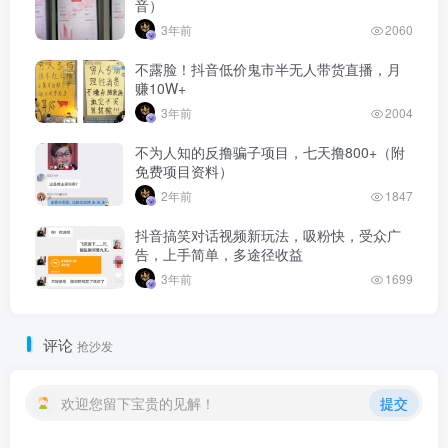
音）
3年前
2060
不露脸！抖音低价鬼市半无人带货直播，月
赚10W+
3年前
2004
不为人知的反撸骗子项目，七天撸800+（附
免费项目资料）
2年前
1847
抖音搞笑对话视频新玩法，吸粉快，受众广
告，上手简单，多途径收益
3年前
1699
评论
抢沙发
欢迎您留下宝贵的见解！
提交