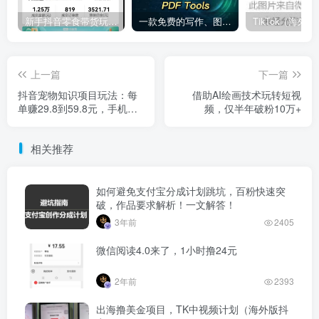
新手抖音零食带货玩法，3分钟一条视频，每日3小时，月入两三千
一款免费的写作、图像、视频工具集
上一篇
下一篇
抖音宠物知识项目玩法：每
借助AI绘画技术玩转短视
单赚29.8到59.8元，手机可
频，仅半年破粉10万+
操作。
相关推荐
如何避免支付宝分成计划跳坑，百粉快速突
破，作品要求解析！一文解答！
3年前
2405
微信阅读4.0来了，1小时撸24元
2年前
2393
出海撸美金项目，TK中视频计划（海外版抖