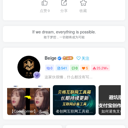
点赞
9
分享
收藏
If we dream, everything is possible.
敢于梦想，一切都将成为可能
Beige
关注
0
541
0
5
25.2W+
这家伙很懒，什么都没有写...
【CodeFormer】 去马赛克神器
者创网互联网工具箱合集