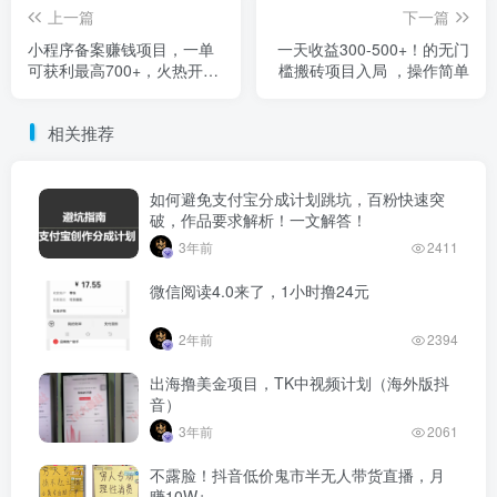
上一篇
下一篇
小程序备案赚钱项目，一单
一天收益300-500+！的无门
可获利最高700+，火热开
槛搬砖项目入局 ，操作简单
局！
相关推荐
如何避免支付宝分成计划跳坑，百粉快速突
破，作品要求解析！一文解答！
3年前
2411
微信阅读4.0来了，1小时撸24元
2年前
2394
出海撸美金项目，TK中视频计划（海外版抖
音）
3年前
2061
不露脸！抖音低价鬼市半无人带货直播，月
赚10W+