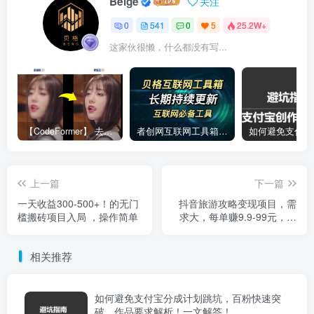
Beige
关注
0
541
0
5
25.2W+
这家伙很懒，什么都没有写...
【CodeFormer】 去马赛克神器
者创网互联网工具箱合集
上一篇
下一篇
一天收益300-500+！的无门
抖音旅游攻略变现项目，需
槛搬砖项目入局 ，操作简单
求大，每单赚9.9-99元，适
合兼职操作
相关推荐
如何避免支付宝分成计划跳坑，百粉快速突
破，作品要求解析！一文解答！