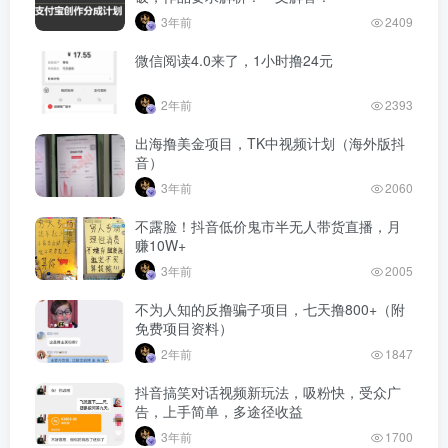
3年前
2409
微信阅读4.0来了，1小时撸24元
2年前
2393
出海撸美金项目，TK中视频计划（海外版抖
音）
3年前
2060
不露脸！抖音低价鬼市半无人带货直播，月
赚10W+
3年前
2005
不为人知的反撸骗子项目，七天撸800+（附
免费项目资料）
2年前
1847
抖音搞笑对话视频新玩法，吸粉快，受众广
告，上手简单，多途径收益
3年前
1700