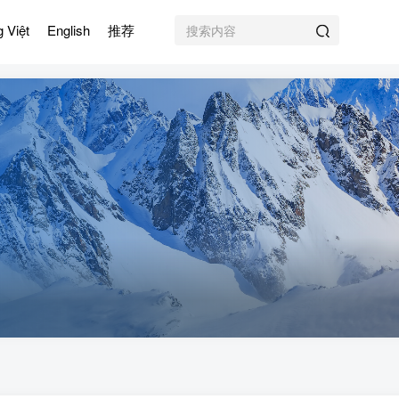
g Việt
English
推荐