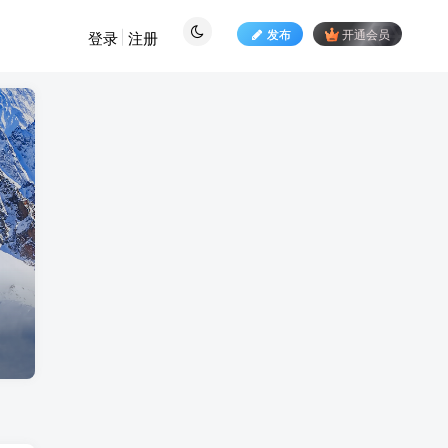
发布
开通会员
登录
注册