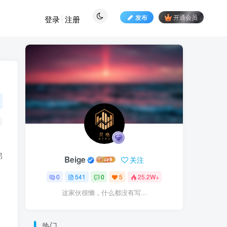
发布
开通会员
登录
注册
那
Beige
关注
0
541
0
5
25.2W+
这家伙很懒，什么都没有写...
热门