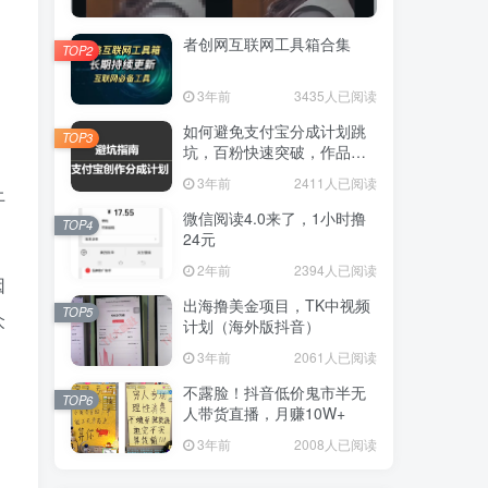
者创网互联网工具箱合集
TOP2
3年前
3435人已阅读
如何避免支付宝分成计划跳
TOP3
坑，百粉快速突破，作品要
求解析！一文解答！
3年前
2411人已阅读
上
微信阅读4.0来了，1小时撸
TOP4
24元
2年前
2394人已阅读
因
出海撸美金项目，TK中视频
TOP5
众
计划（海外版抖音）
3年前
2061人已阅读
不露脸！抖音低价鬼市半无
TOP6
人带货直播，月赚10W+
3年前
2008人已阅读