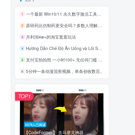
一个最新 Win10/11 永久数字激活工具，抓紧获取！
1
原研药比仿制药更安全吗？多数人理解错了
2
月利润4w+的淘宝逛逛玩法
3
Hướng Dẫn Chế Độ Ăn Uống và Lối Sống Cho Bệnh Nhân Ung Thư
4
支付宝拍拍照 一小时100+ 无任何门槛 多劳多得 一台手机轻松操做
5
5分钟一条动漫混剪视频，单条创收数百。
6
TOP1
5379人已阅读
【CodeFormer】 去马赛克神器