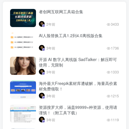
者创网互联网工具箱合集
2年前
3433
AI人脸替换工具1.2到4.0离线版合集
3年前
1736
开源 AI 数字人离线版 SadTalker：解压即可
使用，无限制
3年前
1333
海外最大Freepik素材库遭破解，海量高价素
材免费领取！
3年前
1215
资源搜罗大师，涵盖99999+种资源，使用请
谨慎！（附工具下载）
3年前
1119