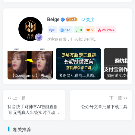
Beige
关注
0
541
0
5
25.2W+
这家伙很懒，什么都没有写...
【CodeFormer】 去马赛克神器
者创网互联网工具箱合集
上一篇
下一篇
抖音快手财神爷AI智能直播
公众号文章批量下载工具
间 无需真人出镜实时互动 不
封号礼物打赏赚到手软
相关推荐