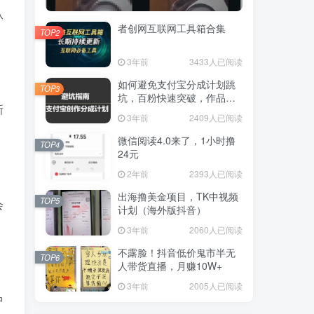
从
者创网互联网工具箱合集
TOP2
3年前
3433人已阅读
如何避免支付宝分成计划跳
TOP3
坑，百粉快速突破，作品要
新
求解析！一文解答！
3年前
2409人已阅读
微信阅读4.0来了，1小时撸
TOP4
24元
2年前
2393人已阅读
出海撸美金项目，TK中视频
TOP5
会
计划（海外版抖音）
3年前
2060人已阅读
不露脸！抖音低价鬼市半无
TOP6
人带货直播，月赚10W+
3年前
2005人已阅读
中