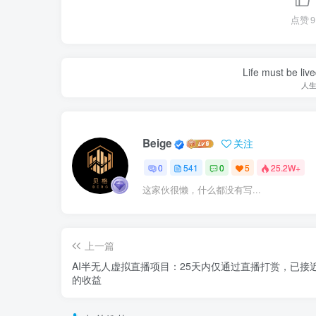
点赞
9
Life must be liv
人
Beige
关注
0
541
0
5
25.2W+
这家伙很懒，什么都没有写...
上一篇
AI半无人虚拟直播项目：25天内仅通过直播打赏，已接近3
的收益