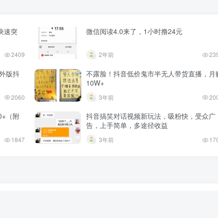
快速突
微信阅读4.0来了，1小时撸24元
2409
2年前
23
外版抖
不露脸！抖音低价鬼市半无人带货直播，月
10W+
2060
3年前
20
0+（附
抖音搞笑对话视频新玩法，吸粉快，受众广
告，上手简单，多途径收益
1847
3年前
17