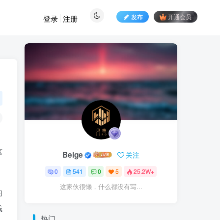
发布
开通会员
登录
注册
。
这
Beige
关注
0
541
0
5
25.2W+
这家伙很懒，什么都没有写...
的
钱
热门