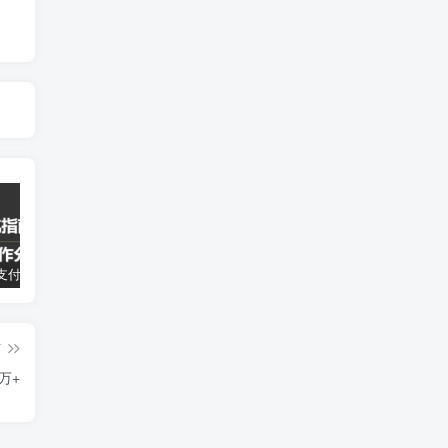
如何避免支付宝分成计划跳坑，百粉快速突破，作品要求解析！一文解答！
微信阅读4.0来了，1小时撸24元
出海撸美金项目，TK中视频计划（海外版抖音）
篇
万+