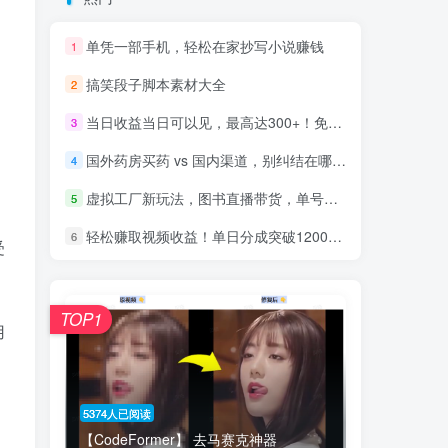
单凭一部手机，轻松在家抄写小说赚钱
1
搞笑段子脚本素材大全
2
当日收益当日可以见，最高达300+！免费分享项目玩法
3
国外药房买药 vs 国内渠道，别纠结在哪买，能查到 “这个码” 才靠谱
4
虚拟工厂新玩法，图书直播带货，单号月入过万
5
轻松赚取视频收益！单日分成突破1200，你也可以！
6
受
TOP1
用
5374人已阅读
【CodeFormer】 去马赛克神器