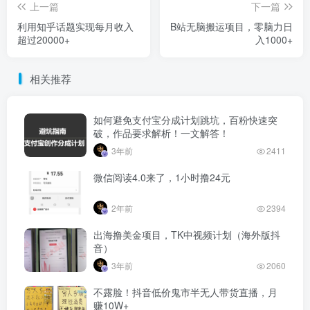
上一篇
下一篇
利用知乎话题实现每月收入
B站无脑搬运项目，零脑力日
超过20000+
入1000+
相关推荐
如何避免支付宝分成计划跳坑，百粉快速突
破，作品要求解析！一文解答！
3年前
2411
微信阅读4.0来了，1小时撸24元
2年前
2394
出海撸美金项目，TK中视频计划（海外版抖
音）
3年前
2060
不露脸！抖音低价鬼市半无人带货直播，月
赚10W+