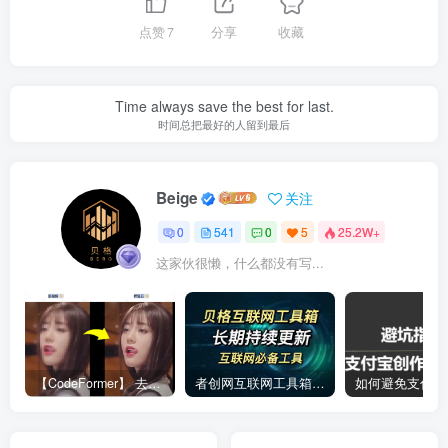
点赞
7
分享
收藏
Time always save the best for last.
时间总把最好的人留到最后
Beige
关注
0
541
0
5
25.2W+
这家伙很懒，什么都没有写...
【CodeFormer】 去马赛克神器
者创网互联网工具箱合集