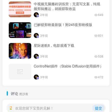
中视频无脑搬砖训练营：无需写文案，纯视
频剪辑搬运，就能获取收益
2年前
649
已解锁剪映最新版！附245套剪映模版
3年前
601
星际迷航8，电影观看下载
3年前
538
ControlNet插件（Stable Diffusion使用插件）
3年前
472
评论
抢沙发
欢迎您留下宝贵的见解！
提交