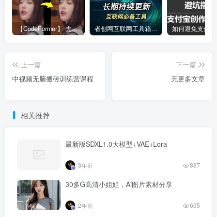
【CodeFormer】 去马赛克神器
者创网互联网工具箱合集
上一篇
下一篇
中视频无脑搬砖训练营课程
无更多文章
相关推荐
最新版SDXL1.0大模型+VAE+Lora
3年前
887
30多G高清小姐姐，Ai图片素材分享
2年前
665