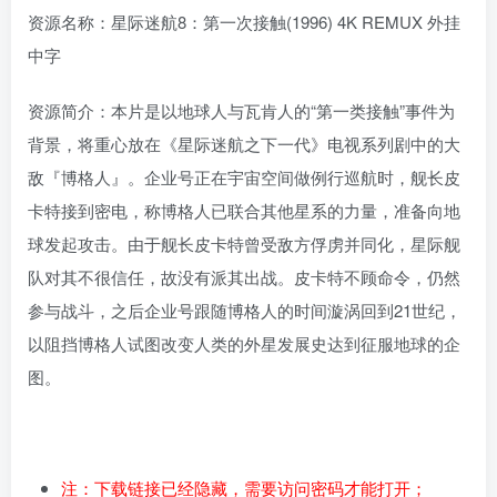
资源名称：星际迷航8：第一次接触(1996) 4K REMUX 外挂
中字
资源简介：本片是以地球人与瓦肯人的“第一类接触”事件为
背景，将重心放在《星际迷航之下一代》电视系列剧中的大
敌『博格人』。企业号正在宇宙空间做例行巡航时，舰长皮
卡特接到密电，称博格人已联合其他星系的力量，准备向地
球发起攻击。由于舰长皮卡特曾受敌方俘虏并同化，星际舰
队对其不很信任，故没有派其出战。皮卡特不顾命令，仍然
参与战斗，之后企业号跟随博格人的时间漩涡回到21世纪，
以阻挡博格人试图改变人类的外星发展史达到征服地球的企
图。
注：下载链接已经隐藏，需要访问密码才能打开；