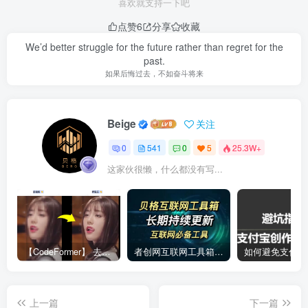
喜欢就支持一下吧
点赞
6
分享
收藏
We’d better struggle for the future rather than regret for the
past.
如果后悔过去，不如奋斗将来
Beige
关注
0
541
0
5
25.3W+
这家伙很懒，什么都没有写...
【CodeFormer】 去马赛克神器
者创网互联网工具箱合集
上一篇
下一篇