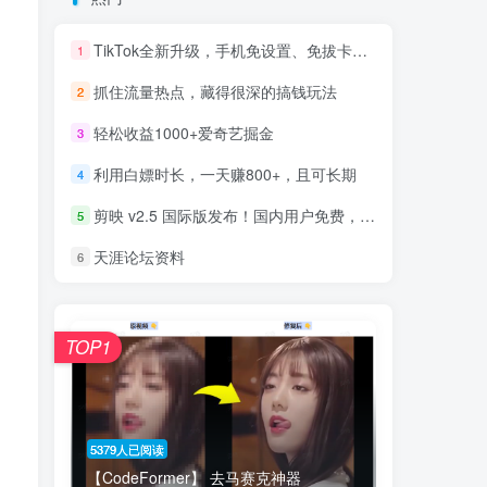
TikTok全新升级，手机免设置、免拔卡，轻松畅享全球视频！
1
抓住流量热点，藏得很深的搞钱玩法
2
轻松收益1000+爱奇艺掘金
3
利用白嫖时长，一天赚800+，且可长期
4
剪映 v2.5 国际版发布！国内用户免费，附赠安装包+120套离线模板
5
天涯论坛资料
6
TOP1
5379人已阅读
【CodeFormer】 去马赛克神器