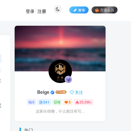
发布
开通会员
登录
注册
常
Beige
关注
0
541
0
5
25.2W+
已
这家伙很懒，什么都没有写...
热门