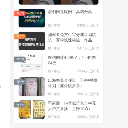
者创网互联网工具箱合集
TOP2
3年前
3436人已阅读
如何避免支付宝分成计划跳
TOP3
坑，百粉快速突破，作品要
求解析！一文解答！
3年前
2411人已阅读
微信阅读4.0来了，1小时撸
TOP4
24元
2年前
2394人已阅读
出海撸美金项目，TK中视频
TOP5
计划（海外版抖音）
爱
3年前
2061人已阅读
不露脸！抖音低价鬼市半无
TOP6
人带货直播，月赚10W+
3年前
2009人已阅读