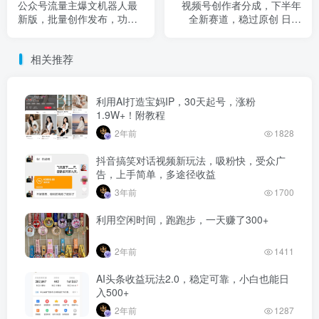
公众号流量主爆文机器人最
视频号创作者分成，下半年
新版，批量创作发布，功能
全新赛道，稳过原创 日入
更全面更灵活
1000+小白落地实操教学
相关推荐
利用AI打造宝妈IP，30天起号，涨粉
1.9W+！附教程
2年前
1828
抖音搞笑对话视频新玩法，吸粉快，受众广
告，上手简单，多途径收益
3年前
1700
利用空闲时间，跑跑步，一天赚了300+
2年前
1411
AI头条收益玩法2.0，稳定可靠，小白也能日
入500+
2年前
1287