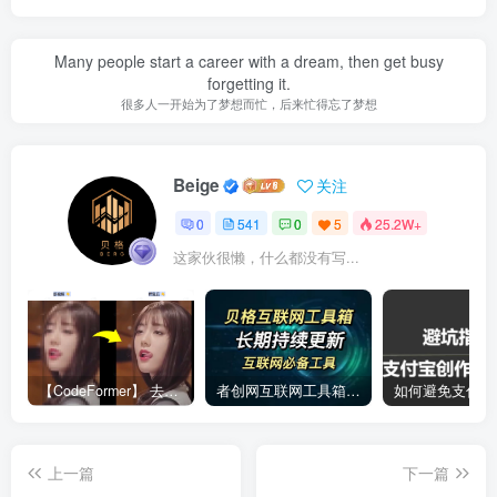
Many people start a career with a dream, then get busy
forgetting it.
很多人一开始为了梦想而忙，后来忙得忘了梦想
Beige
关注
0
541
0
5
25.2W+
这家伙很懒，什么都没有写...
【CodeFormer】 去马赛克神器
者创网互联网工具箱合集
上一篇
下一篇