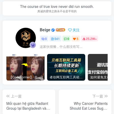
The course of true love never did run smooth.
真诚的爱情之路永不会是平坦的
Beige
关注
0
541
0
5
25.2W+
这家伙很懒，什么都没有写...
【CodeFormer】 去马赛克神器
者创网互联网工具箱合集
上一篇
下一篇
Mối quan hệ giữa Radiant
Why Cancer Patients
Group tại Bangladesh và
Should Eat Less Sugar:
Công ty Pharmacil
The Hidden Link Between