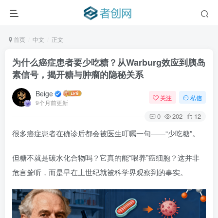
首页
中文
正文
为什么癌症患者要少吃糖？从Warburg效应到胰岛
素信号，揭开糖与肿瘤的隐秘关系
Beige
关注
私信
9个月前更新
0
202
12
很多癌症患者在确诊后都会被医生叮嘱一句——“少吃糖”。
但糖不就是碳水化合物吗？它真的能“喂养”癌细胞？这并非
危言耸听，而是早在上世纪就被科学界观察到的事实。