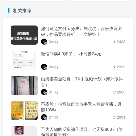
Sugar and Tumor Growth
相关推荐
如何避免支付宝分成计划跳坑，百粉快速突
破，作品要求解析！一文解答！
3年前
2408
微信阅读4.0来了，1小时撸24元
2年前
2393
出海撸美金项目，TK中视频计划（海外版抖
音）
3年前
2060
不露脸！抖音低价鬼市半无人带货直播，月
赚10W+
3年前
2004
不为人知的反撸骗子项目，七天撸800+（附
免费项目资料）