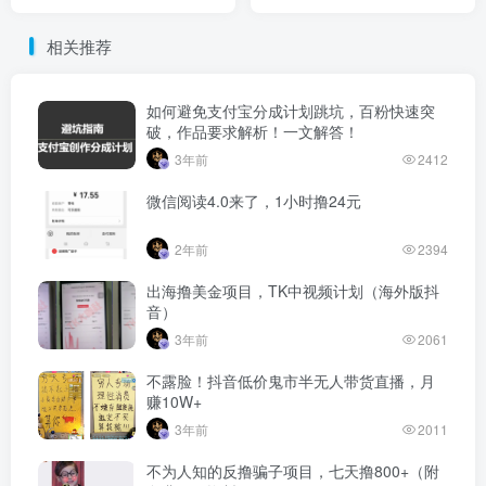
相关推荐
如何避免支付宝分成计划跳坑，百粉快速突
破，作品要求解析！一文解答！
3年前
2412
微信阅读4.0来了，1小时撸24元
2年前
2394
出海撸美金项目，TK中视频计划（海外版抖
音）
3年前
2061
不露脸！抖音低价鬼市半无人带货直播，月
赚10W+
3年前
2011
不为人知的反撸骗子项目，七天撸800+（附