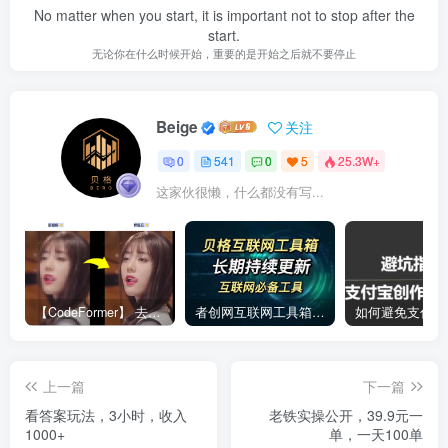
No matter when you start, it is important not to stop after the
start.
无论你在什么时候开始，重要的是开始之后就不要停止
Beige
关注
0
541
0
5
25.3W+
这家伙很懒，什么都没有写...
【CodeFormer】 去马赛克神器
者创网互联网工具箱合集
上一篇
下一篇
看答案玩法，3小时，收入
老铁实操公开，39.9元一
1000+
单，一天100单