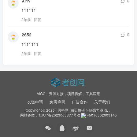
XPK
0
111111
2年前
回复
2652
0
1111111
2年前
回复
AIGC，资源对接，项目拆解，工具应用
友链申请
免责声明
广告合作
关于我们
Copyright © 2023 ·
贝格网
·由
贝格研习站
强力驱动.，
网站备案：
桂ICP备2023003877号-2
45010302003145