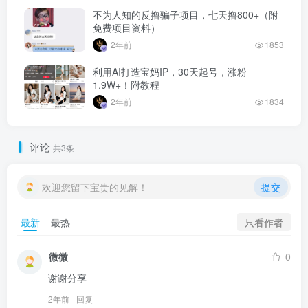
不为人知的反撸骗子项目，七天撸800+（附
免费项目资料）
2年前
1853
利用AI打造宝妈IP，30天起号，涨粉
1.9W+！附教程
2年前
1834
评论
共3条
欢迎您留下宝贵的见解！
提交
只看作者
最新
最热
微微
0
谢谢分享
2年前
回复