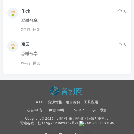
Rich
0
感谢分享
2年前
回复
凌云
0
感谢分享
2年前
回复
AIGC，资源对接，项目拆解，工具应用
友链申请
免责声明
广告合作
关于我们
Copyright © 2023 ·
贝格网
·由
贝格研习站
强力驱动.，
网站备案：
桂ICP备2023003877号-2
45010302003145