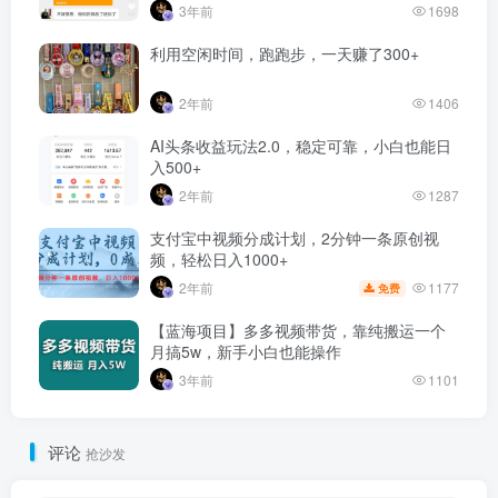
3年前
1698
利用空闲时间，跑跑步，一天赚了300+
2年前
1406
AI头条收益玩法2.0，稳定可靠，小白也能日
入500+
2年前
1287
支付宝中视频分成计划，2分钟一条原创视
频，轻松日入1000+
1177
2年前
免费
【蓝海项目】多多视频带货，靠纯搬运一个
月搞5w，新手小白也能操作
3年前
1101
评论
抢沙发