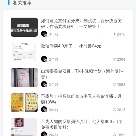
相关推荐
如何避免支付宝分成计划跳坑，百粉快速突
破，作品要求解析！一文解答！
3年前
2416
微信阅读4.0来了，1小时撸24元
2年前
2394
出海撸美金项目，TK中视频计划（海外版抖
音）
3年前
2063
不露脸！抖音低价鬼市半无人带货直播，月
赚10W+
3年前
2013
不为人知的反撸骗子项目，七天撸800+（附
免费项目资料）
2年前
1853