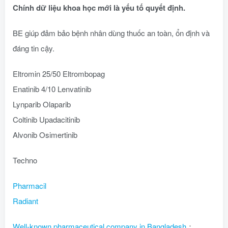
Chính dữ liệu khoa học mới là yếu tố quyết định.
BE giúp đảm bảo bệnh nhân dùng thuốc an toàn, ổn định và
đáng tin cậy.
Eltromin 25/50 Eltrombopag
Enatinib 4/10 Lenvatinib
Lynparib Olaparib
Coltinib Upadacitinib
Alvonib Osimertinib
Techno
Pharmacil
Radiant
Well-known pharmaceutical company in Bangladesh
：