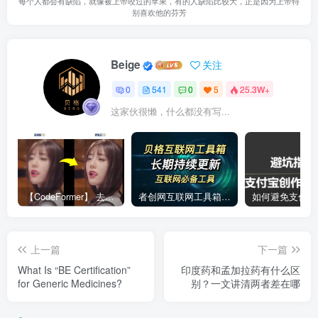
每个人都会有缺陷，就像被上帝咬过的苹果，有的人缺陷比较大，正是因为上帝特
别喜欢他的芬芳
Beige
关注
0
541
0
5
25.3W+
这家伙很懒，什么都没有写...
【CodeFormer】 去马赛克神器
者创网互联网工具箱合集
上一篇
下一篇
What Is “BE Certification”
印度药和孟加拉药有什么区
for Generic Medicines?
别？一文讲清两者差在哪