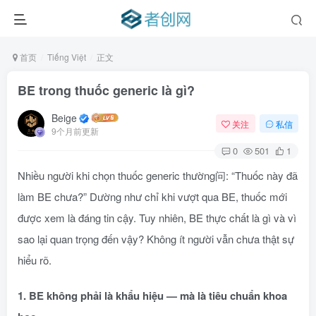
首页
Tiếng Việt
正文
BE trong thuốc generic là gì?
Beige
关注
私信
9个月前更新
0
501
1
Nhiều người khi chọn thuốc generic thường问: “Thuốc này đã
làm BE chưa?” Dường như chỉ khi vượt qua BE, thuốc mới
được xem là đáng tin cậy. Tuy nhiên, BE thực chất là gì và vì
sao lại quan trọng đến vậy? Không ít người vẫn chưa thật sự
hiểu rõ.
1. BE không phải là khẩu hiệu — mà là tiêu chuẩn khoa