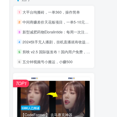
大平台纯搬砖，一单360，操作简单
1
中间商赚差价天花板项目，一单5-10元，零成本，无上限做单
2
新型减肥药物Eloralintide：每周一次注射可带来显著体重下降
3
2024快手无人播剧，挂机直播就有收益，一天躺赚1000+！
4
剪映 v2.5 国际版发布！国内用户免费，附赠安装包+120套离线模板
5
五分钟视频号小搬运，小赚500
6
TOP1
5380人已阅读
【CodeFormer】 去马赛克神器