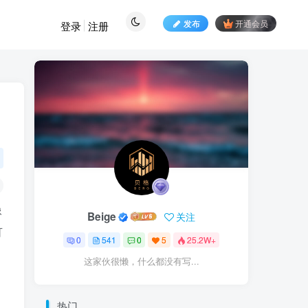
发布
开通会员
登录
注册
像
Beige
关注
可
0
541
0
5
25.2W+
这家伙很懒，什么都没有写...
热门