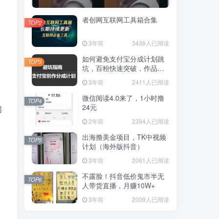
者创网互联网工具箱合集
TOP2
3年前
3436人已阅读
如何避免支付宝分成计划跳
TOP3
坑，百粉快速突破，作品要
求解析！一文解答！
3年前
2411人已阅读
微信阅读4.0来了，1小时撸
TOP4
24元
们
2年前
2394人已阅读
出海撸美金项目，TK中视频
TOP5
计划（海外版抖音）
3年前
2061人已阅读
不露脸！抖音低价鬼市半无
TOP6
人带货直播，月赚10W+
3年前
2009人已阅读